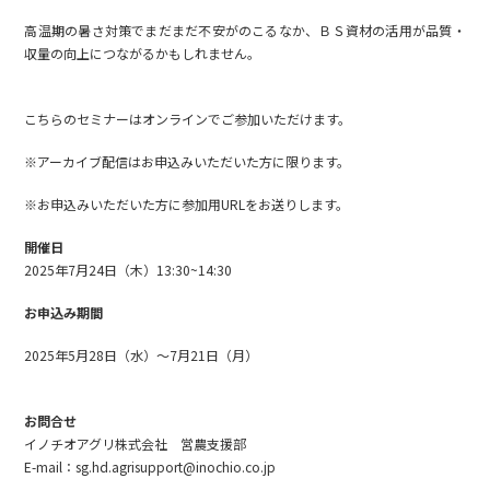
高温期の暑さ対策でまだまだ不安がのこるなか、ＢＳ資材の活用が品質・
収量の向上につながるかもしれません。
こちらのセミナーはオンラインでご参加いただけます。
※アーカイブ配信はお申込みいただいた方に限ります。
※お申込みいただいた方に参加用URLをお送りします。
開催日
2025年7月24日（木）13:30~14:30
お申込み期間
2025年5月28日（水）～7月21日（月）
お問合せ
イノチオアグリ株式会社 営農支援部
E-mail：sg.hd.agrisupport@inochio.co.jp