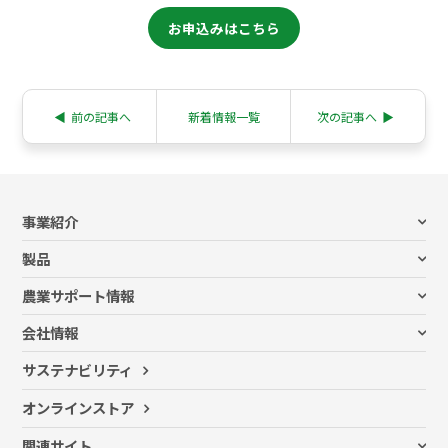
お申込みはこちら
◀︎
前の記事へ
新着情報一覧
次の記事へ
▶︎
事業紹介
ビニールハウス事業
製品
ハウスリフォーム事業
ビニールハウス
スマート農業事業
農業サポート情報
栽培システム
営農サポート事業
すべての記事
施設園芸資材
農薬・肥料事業
会社情報
お客さま事例
農薬
土壌分析・病害虫診断事業
代表メッセージ
コラム記事
肥料・培土 等
サステナビリティ
花き事業
イノチオの想い
新規就農・農業参入のポイント
苗・穂木 等
ファーム事業
会社概要
セミナー
オンラインストア
物流事業
グループ企業
グローバル事業
関連サイト