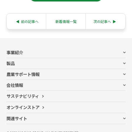
◀︎
前の記事へ
新着情報一覧
次の記事へ
▶︎
事業紹介
ビニールハウス事業
製品
ハウスリフォーム事業
ビニールハウス
スマート農業事業
農業サポート情報
栽培システム
営農サポート事業
すべての記事
施設園芸資材
農薬・肥料事業
会社情報
お客さま事例
農薬
土壌分析・病害虫診断事業
代表メッセージ
コラム記事
肥料・培土 等
サステナビリティ
花き事業
イノチオの想い
新規就農・農業参入のポイント
苗・穂木 等
ファーム事業
会社概要
セミナー
オンラインストア
物流事業
グループ企業
グローバル事業
関連サイト
アグリボード事業
イノチオグループサイト
イノチオ採用