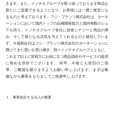
きます。また、イノ
チオグループが取り扱っております商品も
新たにご提案できるようになり、お客様には一層ご便
宜にな
るものと考えております。
フジ・プランツ株式会社は、カーネ
ーションにおいて国内トップの品種開発能力と国内有数のシェ
アを誇り、イノチオグループ各社に技術シナジーと商品の厚
み、そして新たなる活気を与えてくれるものと確信していま
す。今後新会社はフジ・プランツ株式会社のカーネーションに
懸け
てきた思いを受け継ぎ、我々イノチオグループとともに、
これまで以上に皆様方にお役に立つ商
品供給やサービスの提供
に努める所存でございます。
何卒、今後とも倍旧のご指
導、ご鞭撻を賜りますようお願い申し上げます。まずは略
儀ながら書面をもちましてご挨拶申し上げます。
１．事業統合する法人の概要