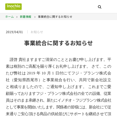
ホーム
新着情報
事業統合に関するお知らせ
2019/04/01
お知らせ
事業統合に関するお知らせ
謹啓 貴社ますますご清栄のこととお慶び申し上げます。平
素は格別のご高配を賜り厚くお礼
申し上げます。
さて、この
たび弊社は
2019
年
10
月
1
日付にてフジ・プランツ株式会
社（愛知県西尾市）と事業統合を行い、共同で新会社設立
と相成りましたので、ご通知申し上げます。
これまでご愛
顧賜っておりますフジ・プランツ株式会社の全ての設備、従業
員はそのまま承継
され、新たにイノチオ・フジプランツ株式会社
として事業を開始いたします。関係者の皆様には、
新会社にて従
来通りご安心頂ける商品の供給並びにサポートを継続させて頂